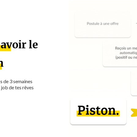
avoir le
n
ns de 3 semaines
 job de tes rêves